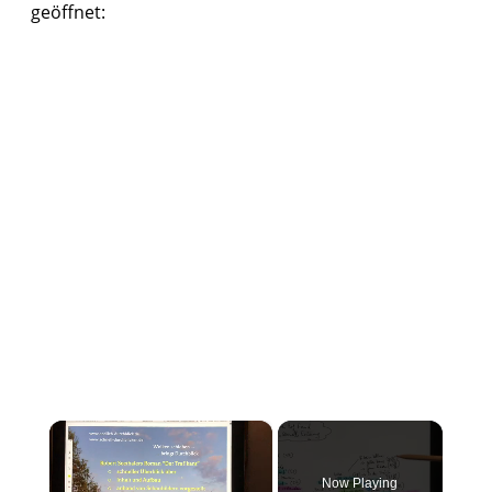
geöffnet:
×
Now Playing