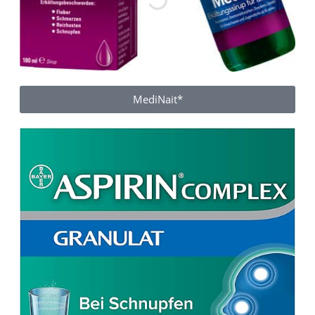
MediNait*