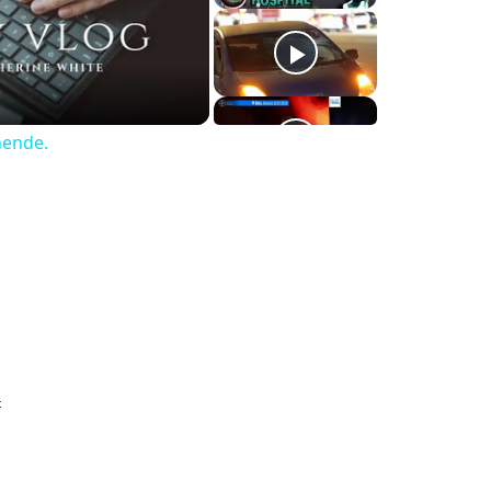
nende.
t