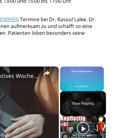
 13:00 und 15:00 bis 17:00 Uhr
 8589956
Termine bei Dr. Rasoul Lalee. Dr.
 ihnen aufmerksam zu und schafft so eine
n. Patienten loben besonders seine
×
×
#DailyVlog! Ich hatte ein absolutes, produktives Wochenende.
Play
Unmute
Fullscreen
Now Playing