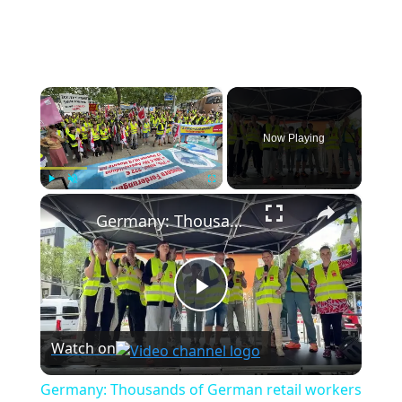
×
Now Playing
×
Play
Unmute
Fullscreen
Germany: Thousands of German retail workers to strike amid pay dispute.
Play
Watch on
Video
Germany: Thousands of German retail workers