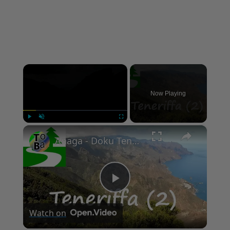
×
Now Playing
×
Play
Unmute
Fullscreen
Anaga - Doku Teneriffa Teil 2
Play
Watch on
Video