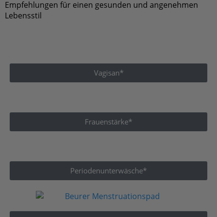
Lebensstil
Vagisan*
Frauenstärke*
Periodenunterwäsche*
Beurer Menstruationspad*