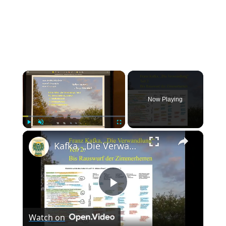
×
Now Playing
×
Play
Unmute
Fullscreen
Kafka, „Die Verwandlung“, Teil 3: Die Schwester zeigt Gregor (ungewollt), was hätte werden können
Play
Watch on