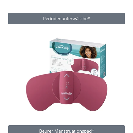
Periodenunterwäsche*
Beurer Menstruationspad*