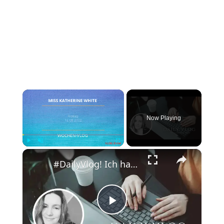
×
Now Playing
×
Play
Unmute
Fullscreen
#DailyVlog! Ich hatte ein absolutes, produktives Wochenende.
Play