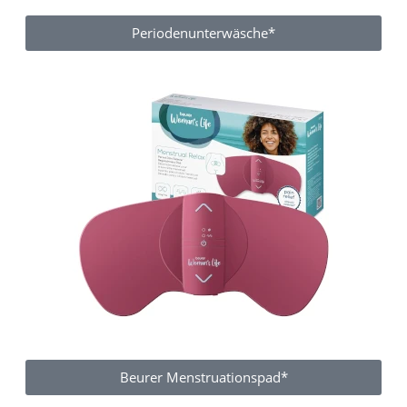
Periodenunterwäsche*
Beurer Menstruationspad*