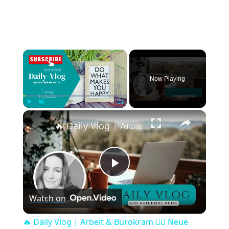
×
Now Playing
×
Play
Unmute
Fullscreen
🔥 Daily Vlog | Arbeit & Bürokram 😵‍💫 Neue Küche im Zuhause 🏡🍽️ + Ordnungs-System 🗂️✨
Play
Watch on
Video
🔥 Daily Vlog | Arbeit & Bürokram 😵‍💫 Neue