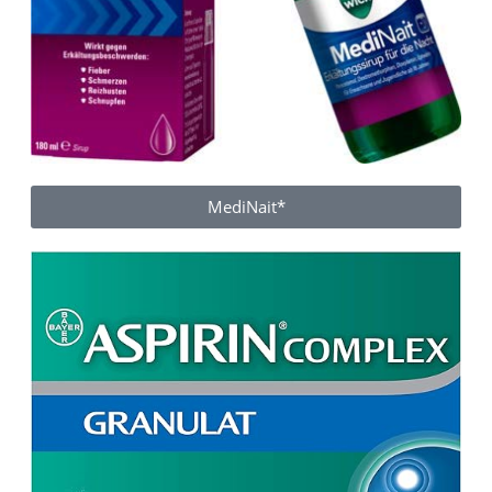
MediNait*