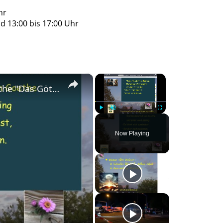
hr
d 13:00 bis 17:00 Uhr
×
×
Zur Frage der Religion(en) - Tipps von Goethe "Das Göttliche" und Lessing (Ringparabel-Mittelteil)
Play
Unmute
Fullscreen
Now Playing