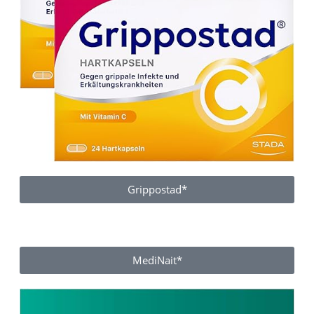
Grippostad*
MediNait*