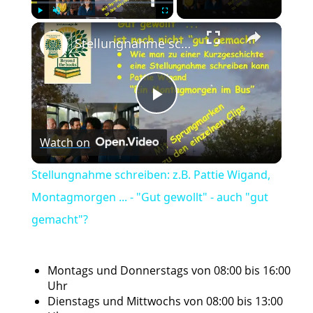
×
Play
Unmute
Fullscreen
Stellungnahme schreiben: z.B. Pattie Wigand, Montagmorgen ... - "Gut gewollt" - auch "gut gemacht"?
Play
Watch on
Video
Stellungnahme schreiben: z.B. Pattie Wigand,
Montagmorgen ... - "Gut gewollt" - auch "gut
gemacht"?
Montags und Donnerstags von 08:00 bis 16:00
Uhr
Dienstags und Mittwochs von 08:00 bis 13:00