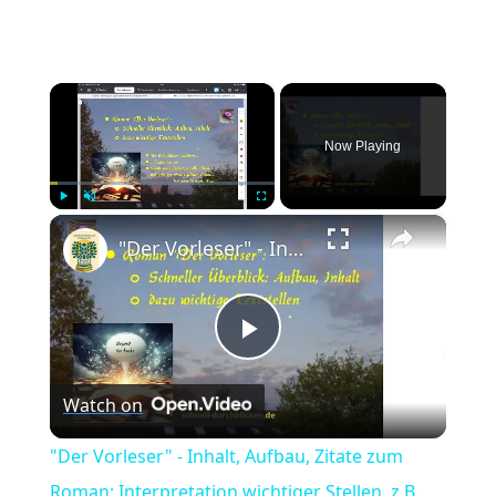
×
Now Playing
×
Play
Unmute
Fullscreen
"Der Vorleser" - Inhalt, Aufbau, Zitate zum Roman; Interpretation wichtiger Stellen, z.B. "Liebe"
Play
Watch on
Video
"Der Vorleser" - Inhalt, Aufbau, Zitate zum
Roman; Interpretation wichtiger Stellen, z.B.