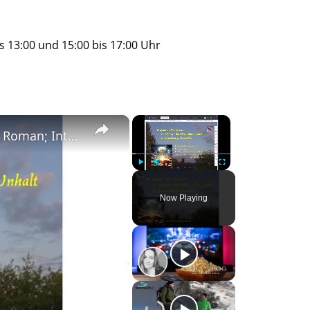
 13:00 und 15:00 bis 17:00 Uhr
×
×
"Der Vorleser" - Inhalt, Aufbau, Zitate zum Roman; Interpretation wichtiger Stellen, z.B. "Liebe"
Play
Unmute
Fullscreen
Now Playing