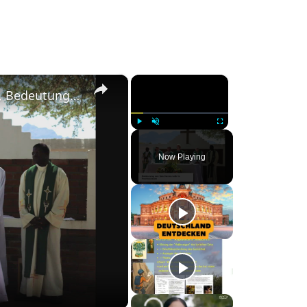
×
×
Fronleichnam in Deutschland: Traditionen, Bedeutung und Bräuche
Play
Unmute
Fullscreen
Now Playing