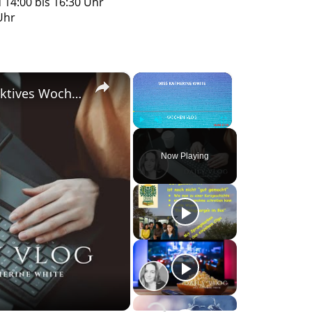
14:00 bis 16:30 Uhr
Uhr
×
×
#DailyVlog! Ich hatte ein absolutes, produktives Wochenende.
Play
Unmute
Fullscreen
Now Playing