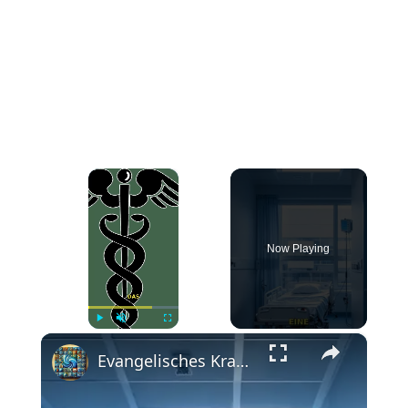
×
Now Playing
×
Play
Unmute
Fullscreen
Evangelisches Krankenhaus Bad Dürkheim: Medizinische Versorgung in der Pfalz