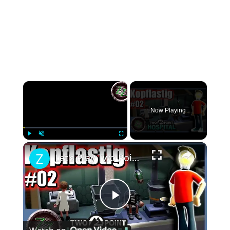
×
Now Playing
×
Play
Unmute
Fullscreen
Let's Play Two Point Hospital Deutsch 🏥🚑 #02 Notfall in Hogsport - 2 Sterne in der 1. Mission
Play