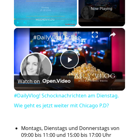
Now Playing
×
Play
Unmute
Fullscreen
#DailyVlog! Schocknachrichten am Dienstag. Wie geht es jetzt weiter mit Chicago P.D?
Play
Watch on
Video
#DailyVlog! Schocknachrichten am Dienstag.
Wie geht es jetzt weiter mit Chicago P.D?
Montags, Dienstags und Donnerstags von
09:00 bis 11:00 und 15:00 bis 17:00 Uhr