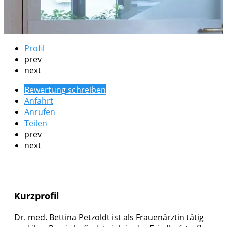
Profil
prev
next
Bewertung schreiben
Anfahrt
Anrufen
Teilen
prev
next
Kurzprofil
Dr. med. Bettina Petzoldt ist als Frauenärztin tätig