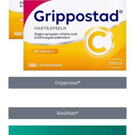
Grippostad*
MediNait*