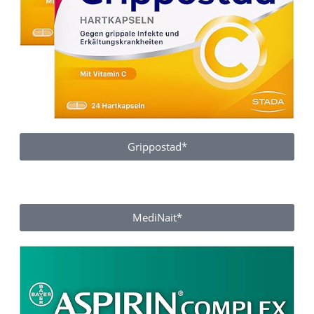
Grippostad*
MediNait*