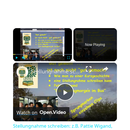
×
Now Playing
×
Play
Unmute
Fullscreen
Stellungnahme schreiben: z.B. Pattie Wigand, Montagmorgen ... - "Gut gewollt" - auch "gut gemacht"?
Play
Watch on
Video
Stellungnahme schreiben: z.B. Pattie Wigand,