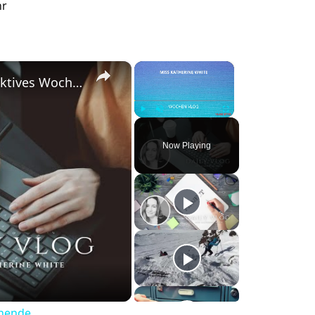
hr
×
×
#DailyVlog! Ich hatte ein absolutes, produktives Wochenende.
Play
Unmute
Fullscreen
Now Playing
enende.