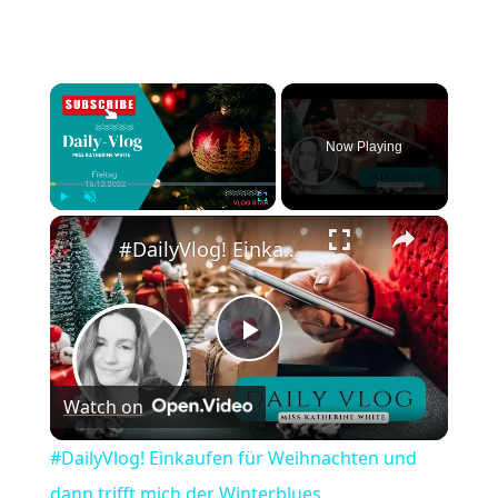
×
Now Playing
×
Play
Unmute
Fullscreen
#DailyVlog! Einkaufen für Weihnachten und dann trifft mich der Winterblues.
Play
Watch on
Video
#DailyVlog! Einkaufen für Weihnachten und
dann trifft mich der Winterblues.