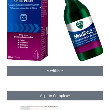
MediNait*
Aspirin Complex*